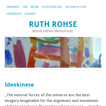
STARTSEITE
VITA
MUSIK
CD FLÜELEN LIVE
DAS WACHE OHR
UNTERRICHT
KONTAKT
RUTH ROHSE
Musik.Hören.Menschsein.
Ideokinese
„The natural forces of the universe are the best
imagery imaginable for the alignment and movement